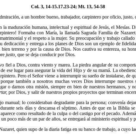
Col. 3, 14-15.17.23-24; Mt. 13, 54-58
admiración, a un hombre bueno, trabajador, carpintero por oficio, justo
 la maduración humana, intelectual y espiritual de Jesús, el Mesías. D
carpintero! Formaba con María, la llamada Sagrada Familia de Nazaret
 matrimonial y el respeto a la mujer. Su preocupación y trabajo callado
Su dedicación y entrega a los planes de Dios son un ejemplo de fidelida
l bien terreno y por la causa de Dios. Nos cautiva su entereza, su ho
bre
justo,
que se deja conducir por Dios
.
o fiel a Dios, contra viento y marea. La piedra angular de su comport
a de ese lugar para asegurar la vida del Hijo y de su mamá. La obedien
rpintero. Pero el Señor viene a interrumpir su sueño de instalarse, de qu
 porque también a nosotros muchas veces Dios interrumpe nuestros s
lugar o darnos otra misión, siempre en bien de nuestros hermanos, y no
tar,
por Dios, y salir de nuestros propios proyectos que terminan ence
ajo manual; lo consideraban degradante para la persona; convenía dejar 
 durante seis días y descansa el séptimo. Antes de que en la Biblia se
 aparece como resultado de la culpa o del castigo por el pecado. Además,
un poco más de un par de años, se entregará al ministerio espiritual y p
 Nazaret, quien supo de la diaria fatiga en su banco de trabajo, a cuyo