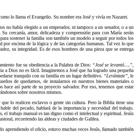
, como lo llama el Evangelio. Su nombre era José y vivía en Nazaret.
ios no había elegido a un emperador, ni tampoco a un senador, o a un
. Su cercanía, amor, delicadeza y comprensión para con María serán
 para sostener la familia son también un modelo a seguir por todos los
d por encima de la lógica y de las categorías humanas. Tal vez lo que
nradez, su integridad. Es de esos hombres de una pieza que se entrega
amiento fue su obediencia a la Palabra de Dios:
“José se levantó….”,
cia a Dios no es fácil. Imaginemos a José que ha logrado una pequeña
edarse tranquilo con su familia en un lugar definitivo.
“Levántate”,
le
ueños de quedarnos, de instalarnos en nuestros bienes materiales o
s hace así parte de su proyecto salvador. Por eso, tenemos que estar
rrándonos sobre nosotros mismos.
que lo realicen esclavos o gente sin cultura. Pero la Biblia tiene una
 hable del pecado, hablará de la importancia y necesidad del trabajo.
 el trabajo manual es tan digno como el intelectual y espiritual. Jesús
astoral, recorriendo las aldeas y ciudades de Galilea.
 lado aprendiendo el oficio, estuvo muchas veces Jesús, llamado también