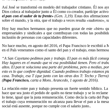
Así José se transformó en modelo del trabajador cristiano. Él nos ay
Dios coloca al trabajador junto a Él como co-creador, partícipe activo
el pan con el sudor de tu frente»
(Gen. 3,19).
Estas dos afirmaciones
sobre el mundo, y la otra, que el trabajo a veces resulta
«sudoroso»,
su
Hoy hay muchos hermanos que no pueden gozar de este
«bien»
que
empresariales y sindicales a que contribuyan con todas las posibilid
inclusión de personas con capacidades diferentes.
No hace mucho, en agosto del 2016, el Papa Francisco le escribió a M
en el País veneramos como el santo del pan y el trabajo, estas hermosa
“A San Cayetano pedimos pan y trabajo. El pan es más fácil consegui
Hay lugares en el mundo que ni esa posibilidad tienen. Pero el trab
altos. El pan te soluciona una parte del problema, pero a medias, po
esto es lo que confiere dignidad. Cuando pedimos trabajo estamos pid
casa. Trabajo, esa T (que junto con las otras dos T: Techo y Tier
(
Papa Francisco,
carta a Mons. Arancedo, 1 agosto de 2016).
La relación entre pan y trabajo presenta un fuerte sentido bíblico. 
hace que sea justo el pedido de quién no tiene trabajo y se lo reclam
lo tiene, igual que la justa remuneración. Como decía la carta del Pap
el trabajo cuya remuneración no alcanza para llevar el pan a la mesa 
social está ausente, porque no cumple con el salario justo..