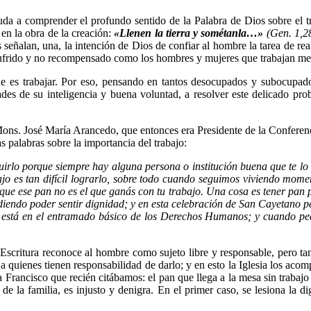
uda a comprender el profundo sentido de la Palabra de Dios sobre el tr
 en la obra de la creación:
«Llenen la tierra y sométanla…»
(Gen. 1,2
 señalan, una, la intención de Dios de confiar al hombre la tarea de re
frido y no recompensado como los hombres y mujeres que trabajan me
 es trabajar. Por eso, pensando en tantos desocupados y subocupados
ades de su inteligencia y buena voluntad, a resolver este delicado pro
ons. José María Arancedo, que entonces era Presidente de la Conferenc
s palabras sobre la importancia del trabajo:
rlo porque siempre hay alguna persona o institución buena que te lo 
ajo es tan difícil lograrlo, sobre todo cuando seguimos viviendo momen
rque ese pan no es el que ganás con tu trabajo. Una cosa es tener pan p
iendo poder sentir dignidad; y en esta celebración de San Cayetano pe
ra) está en el entramado básico de los Derechos Humanos; y cuando pe
La Escritura reconoce al hombre como sujeto libre y responsable, pero 
e a quienes tienen responsabilidad de darlo; y en esto la Iglesia los a
a Francisco que recién citábamos: el pan que llega a la mesa sin trabaj
de la familia, es injusto y denigra. En el primer caso, se lesiona la di