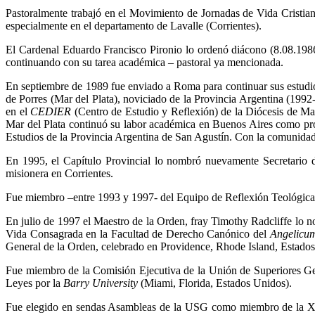
Pastoralmente trabajó en el Movimiento de Jornadas de Vida Cristia
especialmente en el departamento de Lavalle (Corrientes).
El Cardenal Eduardo Francisco Pironio lo ordenó diácono (8.08.198
continuando con su tarea académica – pastoral ya mencionada.
En septiembre de 1989 fue enviado a Roma para continuar sus estudio
de Porres (Mar del Plata), noviciado de la Provincia Argentina (199
en el
CEDIER
(Centro de Estudio y Reflexión) de la Diócesis de Mar d
Mar del Plata continuó su labor académica en Buenos Aires como p
Estudios de la Provincia Argentina de San Agustín. Con la comunidad c
En 1995, el Capítulo Provincial lo nombró nuevamente Secretario 
misionera en Corrientes.
Fue miembro –entre 1993 y 1997- del Equipo de Reflexión Teológica 
En julio de 1997 el Maestro de la Orden, fray Timothy Radcliffe lo
Vida Consagrada en la Facultad de Derecho Canónico del
Angelicu
General de la Orden, celebrado en Providence, Rhode Island, Estados 
Fue miembro de la Comisión Ejecutiva de la Unión de Superiores Ge
Leyes por la
Barry University
(Miami, Florida, Estados Unidos).
Fue elegido en sendas Asambleas de la USG como miembro de la XI A