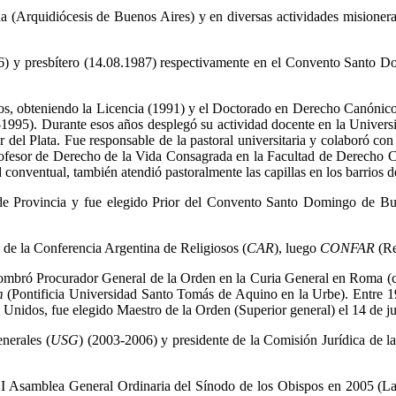
na (Arquidiócesis de Buenos Aires) y en diversas actividades misione
6) y presbítero (14.08.1987) respectivamente en el Convento Santo Do
s, obteniendo la Licencia (1991) y el Doctorado en Derecho Canónico 
2-1995). Durante esos años desplegó su actividad docente en la Univer
el Plata. Fue responsable de la pastoral universitaria y colaboró con l
rofesor de Derecho de la Vida Consagrada en la Facultad de Derecho 
onventual, también atendió pastoralmente las capillas en los barrios d
de Provincia y fue elegido Prior del Convento Santo Domingo de Bue
de la Conferencia Argentina de Religiosos (
CAR
), luego
CONFAR
(Re
 nombró Procurador General de la Orden en la Curia General en Roma (c
m
(Pontificia Universidad Santo Tomás de Aquino en la Urbe). Entre 19
Unidos, fue elegido Maestro de la Orden (Superior general) el 14 de ju
nerales (
USG
) (2003-2006) y presidente de la Comisión Jurídica de l
samblea General Ordinaria del Sínodo de los Obispos en 2005 (La Euc