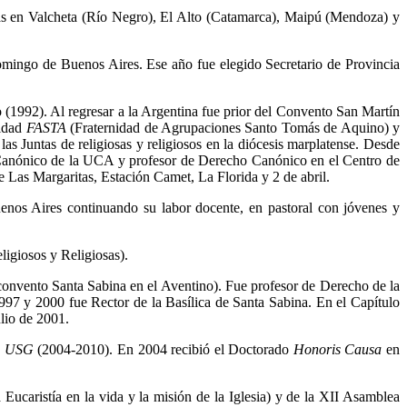
ras en Valcheta (Río Negro), El Alto (Catamarca), Maipú (Mendoza) y
mingo de Buenos Aires. Ese año fue elegido Secretario de Provincia
(1992). Al regresar a la Argentina fue prior del Convento San Martín
sidad
FASTA
(Fraternidad de Agrupaciones Santo Tomás de Aquino) y
as Juntas de religiosas y religiosos en la diócesis marplatense. Desde
Canónico de la UCA y profesor de Derecho Canónico en el Centro de
e Las Margaritas, Estación Camet, La Florida y 2 de abril.
nos Aires continuando su labor docente, en pastoral con jóvenes y
ligiosos y Religiosas).
onvento Santa Sabina en el Aventino). Fue profesor de Derecho de la
97 y 2000 fue Rector de la Basílica de Santa Sabina. En el Capítulo
lio de 2001.
a
USG
(2004-2010). En 2004 recibió el Doctorado
Honoris Causa
en
aristía en la vida y la misión de la Iglesia) y de la XII Asamblea