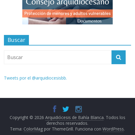
Buscar
Tweets por el @arquidiocesisbb.
Copyright © 2026
Arquidiócesis de Bahía Blanca
. Todos los
derechos reservados.
Tema:
ColorMag
por ThemeGrill. Funciona con
WordPress
.