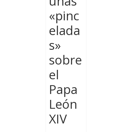
unas
«pinc
elada
s»
sobre
el
Papa
León
XIV