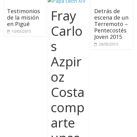
Fray
Testimonios
Detrás de
de la misión
escena de un
en Pigüé
Terremoto –
Carlo
Pentecostés
10/03/2015
Joven 2015
s
28/05/2015
Azpir
oz
Costa
comp
arte