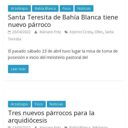
Arzobispo
Bahía Blanca
Foco
Noticias
Santa Teresita de Bahía Blanca tiene
nuevo párroco
,
,
26/04/2022
Mariano Fritz
Azpiroz Costa
Oller
Santa
Teresita
El pasado sábado 23 de abril tuvo lugar la misa de toma de
posesión e inicio del ministerio pastoral del
Leer más
Arzobispo
Foco
Noticias
Tres nuevos párrocos para la
arquidiócesis
,
,
13/04/2022
Mariano Fritz
Bahía Blanca
Médanos