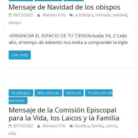
Mensaje de Navidad de los obispos
,
,
,
08/12/2022
Mariano Fritz
arzobispo
mensaje
navidad
obispo
«ENSANCHA EL ESPACIO DE TU TIENDA»Isaías 54, 2 Cada
año, el tiempo de Adviento nos invita a comprender la triple
Leer más
Arzobispo
Más noticias
Noticias
Protección de
menores
Mensaje de la Comisión Episcopal
para la Vida, los Laicos y la Familia
,
,
,
05/10/2022
Mariano Fritz
bioética
familia
Laicos
vida