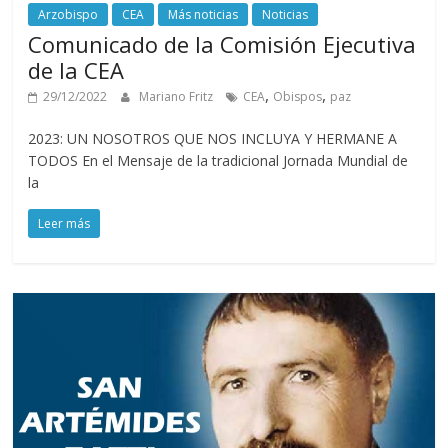
Arzobispo
CEA
Más noticias
Noticias
Comunicado de la Comisión Ejecutiva
de la CEA
,
,
29/12/2022
Mariano Fritz
CEA
Obispos
paz
2023: UN NOSOTROS QUE NOS INCLUYA Y HERMANE A
TODOS En el Mensaje de la tradicional Jornada Mundial de
la
Leer más