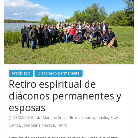
Arzobispo
Diaconado permanente
Retiro espiritual de
diáconos permanentes y
esposas
,
,
23/02/2023
Mariano Fritz
diaconado
familia
Fray
,
,
Carlos
José María Masson
retiro