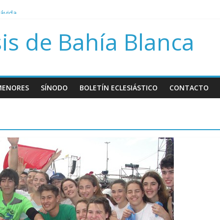
rávida
bre Papa Francisco
is de Bahía Blanca
sión del día del niño por nacer
MENORES
SÍNODO
BOLETÍN ECLESIÁSTICO
CONTACTO