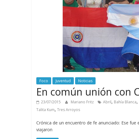
Foco
Juventud
Noticias
En común unión con C
,
,
23/07/2015
Mariano Fritz
Abril
Bahía Blanca
,
Talita Kum
Tres Arroyos
Crónica de un encuentro de fe anunciado: Ese fue el
viajaron