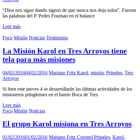
“Dios nos sigue dando signos de que nunca nos deja solos”. Fueron
las palabras del P. Pedro Fournau en el balance
Leer más
Foco
Misión
Noticias
Testimonio
La Misión Karol en Tres Arroyos tiene
tela para más misiones
04/02/2016
04/02/2016
Mariano Fritz
Karol
,
misión
,
Pringles
,
Tres
Arroyos
Si bien este jueves 4 se desarrollarán las últimas actividades de los
misioneros pringlenses en el barrio Boca de Tres
Leer más
Foco
Misión
Noticias
El grupo Karol misiona en Tres Arroyos
01/02/2016
01/02/2016
Mariano Fritz
Coronel Pringles
,
Karol
,