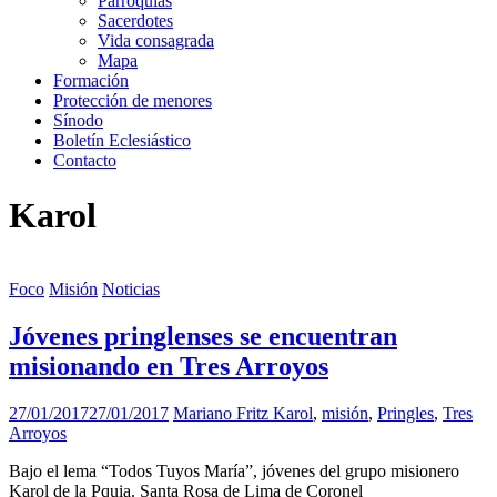
Parroquias
Sacerdotes
Vida consagrada
Mapa
Formación
Protección de menores
Sínodo
Boletín Eclesiástico
Contacto
Karol
Foco
Misión
Noticias
Jóvenes pringlenses se encuentran
misionando en Tres Arroyos
27/01/2017
27/01/2017
Mariano Fritz
Karol
,
misión
,
Pringles
,
Tres
Arroyos
Bajo el lema “Todos Tuyos María”, jóvenes del grupo misionero
Karol de la Pquia. Santa Rosa de Lima de Coronel