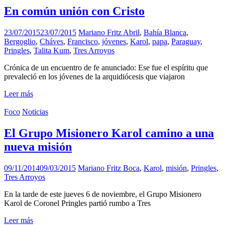
En común unión con Cristo
23/07/2015
23/07/2015
Mariano Fritz
Abril
,
Bahía Blanca
,
Bergoglio
,
Cháves
,
Francisco
,
jóvenes
,
Karol
,
papa
,
Paraguay
,
Pringles
,
Talita Kum
,
Tres Arroyos
Crónica de un encuentro de fe anunciado: Ese fue el espíritu que
prevaleció en los jóvenes de la arquidiócesis que viajaron
Leer más
Foco
Noticias
El Grupo Misionero Karol camino a una
nueva misión
09/11/2014
09/03/2015
Mariano Fritz
Boca
,
Karol
,
misión
,
Pringles
,
Tres Arroyos
En la tarde de este jueves 6 de noviembre, el Grupo Misionero
Karol de Coronel Pringles partió rumbo a Tres
Leer más