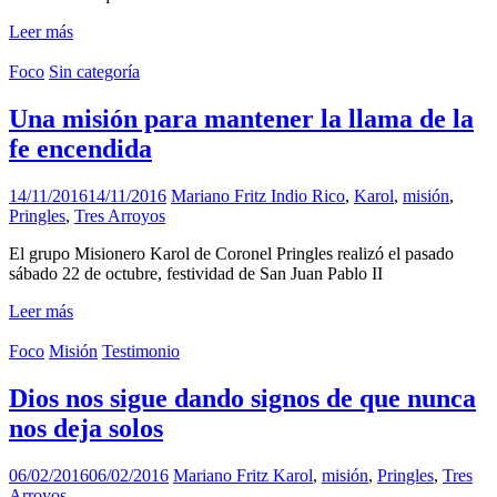
Leer más
Foco
Sin categoría
Una misión para mantener la llama de la
fe encendida
14/11/2016
14/11/2016
Mariano Fritz
Indio Rico
,
Karol
,
misión
,
Pringles
,
Tres Arroyos
El grupo Misionero Karol de Coronel Pringles realizó el pasado
sábado 22 de octubre, festividad de San Juan Pablo II
Leer más
Foco
Misión
Testimonio
Dios nos sigue dando signos de que nunca
nos deja solos
06/02/2016
06/02/2016
Mariano Fritz
Karol
,
misión
,
Pringles
,
Tres
Arroyos