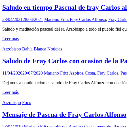
Saludo en tiempo Pascual de fray Carlos al
28/04/2021
28/04/2021
Mariano Fritz
Fray Carlos Alfonso
,
Fray Carl
Saludo y meditación pascual del sr. Arzobispo a todo el pueblo fiel qu
Leer más
Arzobispo
Bahía Blanca
Noticias
Saludo de Fray Carlos con ocasión de la P
11/04/2020
20/07/2020
Mariano Fritz
Azpiroz Costa
,
Fray Carlos
,
Pas
Dejamos a continuación el saludo de Fray Carlos Alfonzo con ocasió
Leer más
Arzobispo
Foco
Mensaje de Pascua de Fray Carlos Alfonso
23/04/2019
Mariano Fritz
arzobispo
,
Azpiroz Costa
,
mensaje
,
Pascua