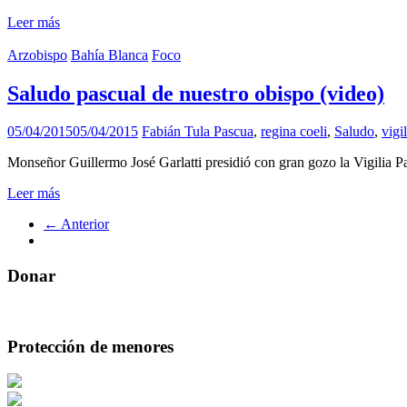
Leer más
Arzobispo
Bahía Blanca
Foco
Saludo pascual de nuestro obispo (video)
05/04/2015
05/04/2015
Fabián Tula
Pascua
,
regina coeli
,
Saludo
,
vigil
Monseñor Guillermo José Garlatti presidió con gran gozo la Vigilia P
Leer más
← Anterior
Donar
Protección de menores