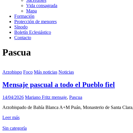
Sacerdotes
Vida consagrada
Mapa
Formación
Protección de menores
Sínodo
Boletín Eclesiástico
Contacto
Pascua
Arzobispo
Foco
Más noticias
Noticias
Mensaje pascual a todo el Pueblo fiel
14/04/2026
Mariano Fritz
mensaje
,
Pascua
Arzobispado de Bahía Blanca A+M Puán, Monasterio de Santa Clara,
Leer más
Sin categoría