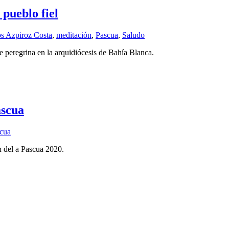
 pueblo fiel
os Azpiroz Costa
,
meditación
,
Pascua
,
Saludo
e peregrina en la arquidiócesis de Bahía Blanca.
ascua
cua
n del a Pascua 2020.