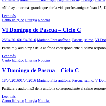
«No hay amor más grande que dar la vida por los amigos» Juan 15, 1
Leer más
Canto litúrgico
Liturgia
Noticias
VI Domingo de Pascua – Ciclo C
25/04/2016
01/04/2016
Mariano Fritz
antífona
,
Pascua
,
salmo
,
VI Do
Partitura y audio mp3 de la antífona correspondiente al salmo respo
Leer más
Canto litúrgico
Liturgia
Noticias
V Domingo de Pascua – Ciclo C
18/04/2016
01/04/2016
Mariano Fritz
antífona
,
Pascua
,
salmo
,
V Dom
Partitura y audio mp3 de la antífona correspondiente al salmo respo
Leer más
Canto litúrgico
Liturgia
Noticias