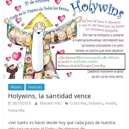
Misión
Noticias
Holywins, la santidad vence
,
,
,
28/10/2016
Mariano Fritz
Cristo Rey
holywins
misión
Punta Alta
«Ser Santo es hacer desde hoy que cada paso de nuestra
vida sea un paso al Cielo.» En vísperas de