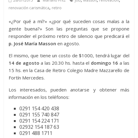
28/07/2015
Mariano Fritz
Job
Masson
renovación
,
renovación carismática
retiro
«¿Por qué a mí?» «¿por qué suceden cosas malas a la
gente buena?» Son las preguntas que se propone
responder el próximo retiro de silencio que predicará el
p. José María Masson
en agosto.
El mismo, que tiene un costo de $1000, tendrá lugar del
14 de agosto
a las 20.30 hs. hasta el
domingo 16
a las
15 hs. en la Casa de Retiro Colegio Madre Mazzarello de
Fortín Mercedes.
Los interesados, pueden anotarse y obtener más
información en los teléfonos:
0291 154 420 438
0291 155 740 847
0291 154 224 171
02932 154 187 63
0291 488 1711