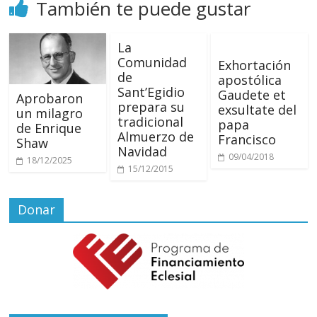
También te puede gustar
La
Comunidad
Exhortación
de
apostólica
Sant’Egidio
Gaudete et
Aprobaron
prepara su
exsultate del
un milagro
tradicional
papa
de Enrique
Almuerzo de
Francisco
Shaw
Navidad
09/04/2018
18/12/2025
15/12/2015
Donar