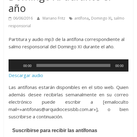
año
,
,
06/06/2016
Mariano Fritz
antífona
Domingo XI
salmo
responsorial
Partitura y audio mp3 de la antífona correspondiente al
salmo responsorial del Domingo XI durante el año.
Reproductor
00:00
00:00
de
Descargar audio
audio
Las antífonas estarán disponibles en el sitio web. Quien
además desee recibirlas semanalmente en su correo
electrónico puede escribir a [emailoculto
mail=»antifonas@arquidiocesisbb.com.ar»], o bien
suscribirse a continuación.
Suscribirse para recibir las antífonas