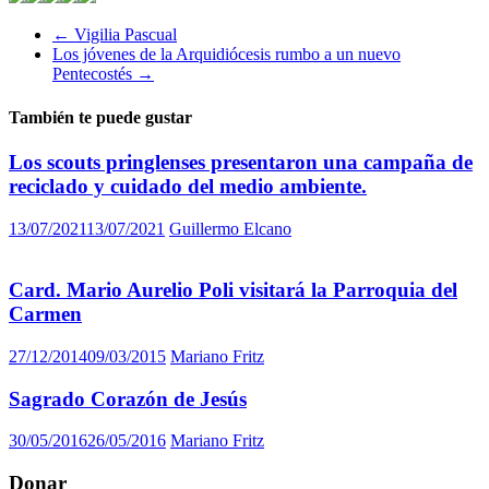
←
Vigilia Pascual
Los jóvenes de la Arquidiócesis rumbo a un nuevo
Pentecostés
→
También te puede gustar
Los scouts pringlenses presentaron una campaña de
reciclado y cuidado del medio ambiente.
13/07/2021
13/07/2021
Guillermo Elcano
Card. Mario Aurelio Poli visitará la Parroquia del
Carmen
27/12/2014
09/03/2015
Mariano Fritz
Sagrado Corazón de Jesús
30/05/2016
26/05/2016
Mariano Fritz
Donar