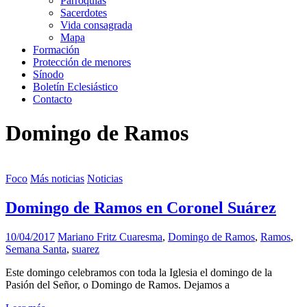
Parroquias
Sacerdotes
Vida consagrada
Mapa
Formación
Protección de menores
Sínodo
Boletín Eclesiástico
Contacto
Domingo de Ramos
Foco
Más noticias
Noticias
Domingo de Ramos en Coronel Suárez
10/04/2017
Mariano Fritz
Cuaresma
,
Domingo de Ramos
,
Ramos
,
Semana Santa
,
suarez
Este domingo celebramos con toda la Iglesia el domingo de la
Pasión del Señor, o Domingo de Ramos. Dejamos a