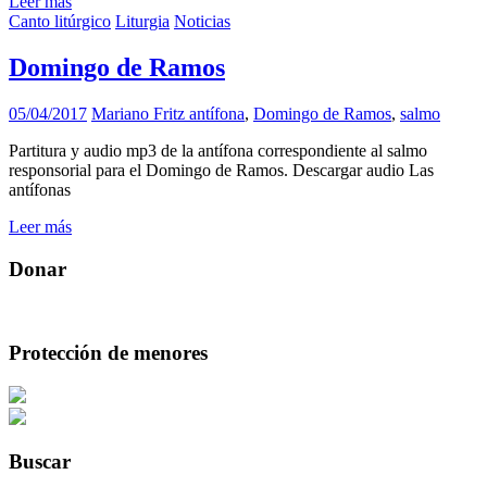
Leer más
Canto litúrgico
Liturgia
Noticias
Domingo de Ramos
05/04/2017
Mariano Fritz
antífona
,
Domingo de Ramos
,
salmo
Partitura y audio mp3 de la antífona correspondiente al salmo
responsorial para el Domingo de Ramos. Descargar audio Las
antífonas
Leer más
Donar
Protección de menores
Buscar