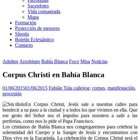
Parroquias
Sacerdotes
Vida consagrada
Mapa
Formación
Protección de menores
Sínodo
Boletín Eclesiástico
Contacto
Adultos
Arzobispo
Bahía Blanca
Foco
Misa
Noticias
Corpus Christi en Bahía Blanca
01/06/2015
01/06/2015
Fabián Tula
callejear
,
corpus
,
manifestación
,
procesión
En Corpus Christi, Jesús sale a nuestras calles para
bendecir a su paso a la ciudad y a todos los que vivimos en ella. Que
ese gesto del Señor sea el impulso para nosotros a salir a las
periferias, como nos lo pide el Papa Francisco.
Los cristianos de Bahía Blanca nos congregaremos para celebrar la
solemnidad del Cuerpo y la Sangre de Jesús y encontrarnos con
Dios vivo en la Eucaristía. La celebración de Corpus Christi será el