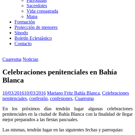
Parroquias
Sacerdotes
Vida consagrada
Mapa
Formación
Protección de menores
Sínodo
Boletín Eclesiástico
Contacto
Cuaresma
Noticias
Celebraciones penitenciales en Bahía
Blanca
10/03/2016
10/03/2016
Mariano Fritz
Bahía Blanca
,
Celebraciones
penitenciales
,
confesión
,
confesiones
,
Cuaresma
En los próximos días tendrán lugar algunas celebraciones
penitenciales en la ciudad de Bahía Blanca con la finalidad de llegar
mejor preparados a las fiestas pascuales.
Las mismas, tendrán lugar en las siguientes fechas y parroquias: