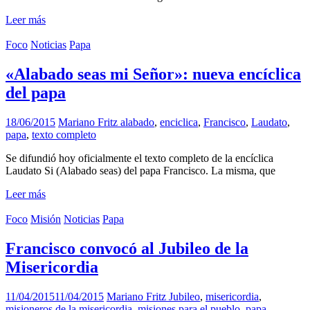
Leer más
Foco
Noticias
Papa
«Alabado seas mi Señor»: nueva encíclica
del papa
18/06/2015
Mariano Fritz
alabado
,
enciclica
,
Francisco
,
Laudato
,
papa
,
texto completo
Se difundió hoy oficialmente el texto completo de la encíclica
Laudato Si (Alabado seas) del papa Francisco. La misma, que
Leer más
Foco
Misión
Noticias
Papa
Francisco convocó al Jubileo de la
Misericordia
11/04/2015
11/04/2015
Mariano Fritz
Jubileo
,
misericordia
,
misioneros de la misericordia
,
misiones para el pueblo
,
papa