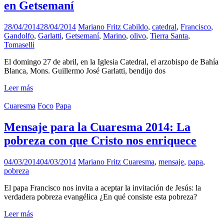
en Getsemaní
28/04/2014
28/04/2014
Mariano Fritz
Cabildo
,
catedral
,
Francisco
,
Gandolfo
,
Garlatti
,
Getsemaní
,
Marino
,
olivo
,
Tierra Santa
,
Tomaselli
El domingo 27 de abril, en la Iglesia Catedral, el arzobispo de Bahía
Blanca, Mons. Guillermo José Garlatti, bendijo dos
Leer más
Cuaresma
Foco
Papa
Mensaje para la Cuaresma 2014: La
pobreza con que Cristo nos enriquece
04/03/2014
04/03/2014
Mariano Fritz
Cuaresma
,
mensaje
,
papa
,
pobreza
El papa Francisco nos invita a aceptar la invitación de Jesús: la
verdadera pobreza evangélica ¿En qué consiste esta pobreza?
Leer más