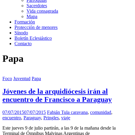
Parroquias
Sacerdotes
Vida consagrada
Mapa
Formación
Protección de menores
Sínodo
Boletín Eclesiástico
Contacto
Papa
Foco
Juventud
Papa
Jóvenes de la arquidiócesis irán al
encuentro de Francisco a Paraguay
07/07/2015
07/07/2015
Fabián Tula
caravana
,
comunidad
,
encuentro
,
Paraguay
,
Pringles
,
viaje
Este jueves 9 de julio partirán, a las 9 de la mañana desde la
Terminal de Ómnibus Malvinas Argentinas de