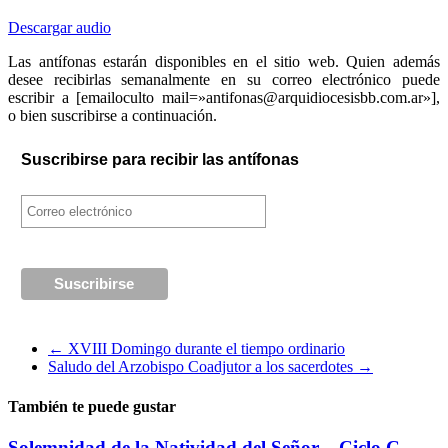
Descargar audio
Las antífonas estarán disponibles en el sitio web. Quien además
desee recibirlas semanalmente en su correo electrónico puede
escribir a [emailoculto mail=»antifonas@arquidiocesisbb.com.ar»],
o bien suscribirse a continuación.
Suscribirse para recibir las antífonas
←
XVIII Domingo durante el tiempo ordinario
Saludo del Arzobispo Coadjutor a los sacerdotes
→
También te puede gustar
Solemnidad de la Natividad del Señor – Ciclo C