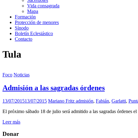
Sacerdotes
Vida consagrada
Mapa
Formación
Protección de menores
Sínodo
Boletín Eclesiástico
Contacto
Tula
Foco
Noticias
Admisión a las sagradas órdenes
13/07/2015
13/07/2015
Mariano Fritz
admisión
,
Fabián
,
Garlatti
,
Punt
El próximo sábado 18 de julio será admitido a las sagradas órdenes el
Leer más
Donar