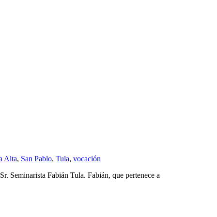
a Alta
,
San Pablo
,
Tula
,
vocación
 Sr. Seminarista Fabián Tula. Fabián, que pertenece a