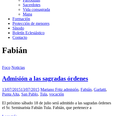
Parroquias
Sacerdotes
Vida consagrada
Mapa
Formación
Protección de menores
Sínodo
Boletín Eclesiástico
Contacto
Fabián
Foco
Noticias
Admisión a las sagradas órdenes
13/07/2015
13/07/2015
Mariano Fritz
admisión
,
Fabián
,
Garlatti
,
Punta Alta
,
San Pablo
,
Tula
,
vocación
El próximo sábado 18 de julio será admitido a las sagradas órdenes
el Sr. Seminarista Fabián Tula. Fabián, que pertenece a