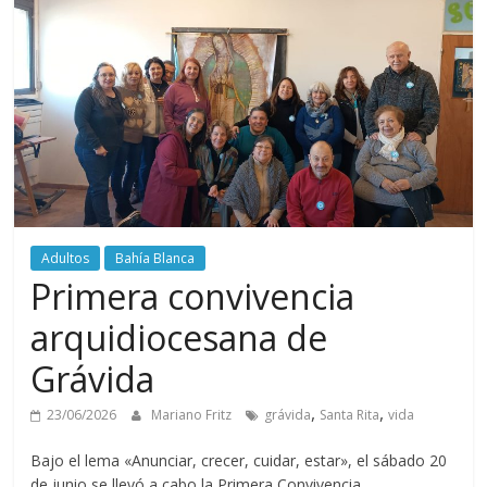
Adultos
Bahía Blanca
Primera convivencia
arquidiocesana de
Grávida
,
,
23/06/2026
Mariano Fritz
grávida
Santa Rita
vida
Bajo el lema «Anunciar, crecer, cuidar, estar», el sábado 20
de junio se llevó a cabo la Primera Convivencia