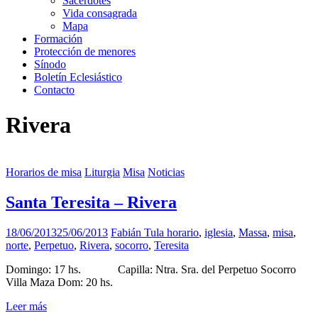
Sacerdotes
Vida consagrada
Mapa
Formación
Protección de menores
Sínodo
Boletín Eclesiástico
Contacto
Rivera
Horarios de misa
Liturgia
Misa
Noticias
Santa Teresita – Rivera
18/06/2013
25/06/2013
Fabián Tula
horario
,
iglesia
,
Massa
,
misa
,
norte
,
Perpetuo
,
Rivera
,
socorro
,
Teresita
Domingo: 17 hs. Capilla: Ntra. Sra. del Perpetuo Socorro
Villa Maza Dom: 20 hs.
Leer más