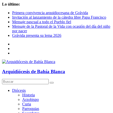
Saltar
Lo último:
al
Primera convivencia arquidiocesana de Grávida
contenido
Invitación al lanzamiento de la cátedra libre Papa Francisco
Mensaje pascual a todo el Pueblo fiel
Mensaje de la Pastoral de la Vida con ocasión del día del niño
por nacer
Grávida presenta su lema 2026
Arquidiócesis de Bahía Blanca
Diócesis
Historia
Arzobispo
Curia
Parroquias