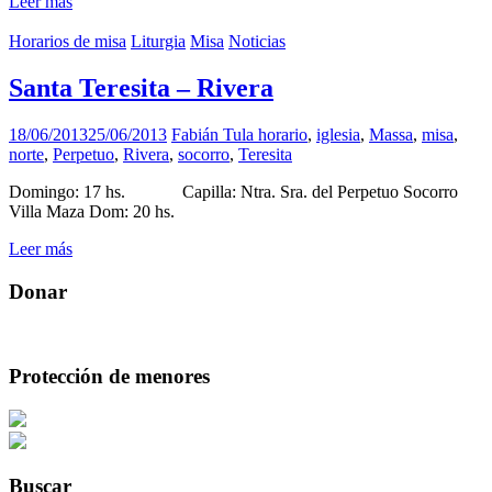
Leer más
Horarios de misa
Liturgia
Misa
Noticias
Santa Teresita – Rivera
18/06/2013
25/06/2013
Fabián Tula
horario
,
iglesia
,
Massa
,
misa
,
norte
,
Perpetuo
,
Rivera
,
socorro
,
Teresita
Domingo: 17 hs. Capilla: Ntra. Sra. del Perpetuo Socorro
Villa Maza Dom: 20 hs.
Leer más
Donar
Protección de menores
Buscar