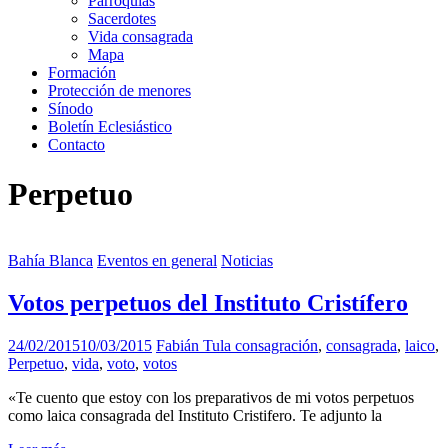
Parroquias
Sacerdotes
Vida consagrada
Mapa
Formación
Protección de menores
Sínodo
Boletín Eclesiástico
Contacto
Perpetuo
Bahía Blanca
Eventos en general
Noticias
Votos perpetuos del Instituto Cristífero
24/02/2015
10/03/2015
Fabián Tula
consagración
,
consagrada
,
laico
,
Perpetuo
,
vida
,
voto
,
votos
«Te cuento que estoy con los preparativos de mi votos perpetuos
como laica consagrada del Instituto Cristifero. Te adjunto la