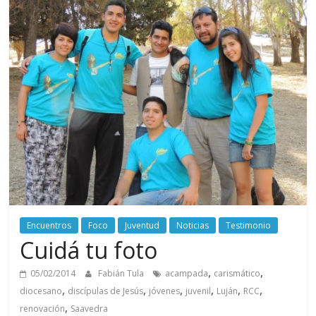
Encuentros
Foco
Juventud
Noticias
Testimonio
Cuidá tu foto
,
,
05/02/2014
Fabián Tula
acampada
carismático
,
,
,
,
,
,
diocesano
discípulas de Jesús
jóvenes
juvenil
Luján
RCC
,
renovación
Saavedra