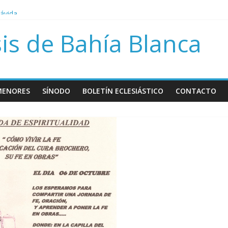
rávida
bre Papa Francisco
is de Bahía Blanca
sión del día del niño por nacer
MENORES
SÍNODO
BOLETÍN ECLESIÁSTICO
CONTACTO