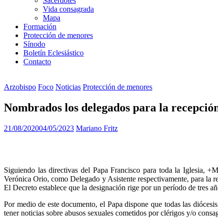
Sacerdotes
Vida consagrada
Mapa
Formación
Protección de menores
Sínodo
Boletín Eclesiástico
Contacto
Arzobispo
Foco
Noticias
Protección de menores
Nombrados los delegados para la recepció
21/08/2020
04/05/2023
Mariano Fritz
Siguiendo las directivas del Papa Francisco para toda la Iglesia,
Verónica Orio, como Delegado y Asistente respectivamente, para la re
El Decreto establece que la designación rige por un período de tres añ
Por medio de este documento, el Papa dispone que todas las diócesis t
tener noticias sobre abusos sexuales cometidos por clérigos y/o cons