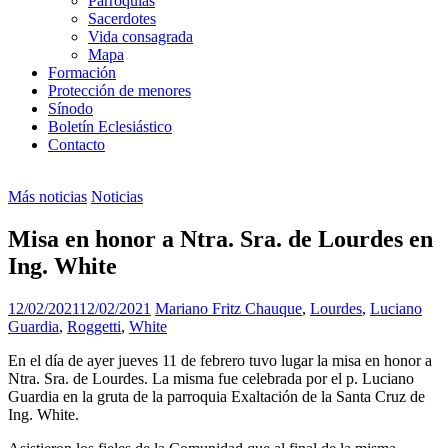
Parroquias
Sacerdotes
Vida consagrada
Mapa
Formación
Protección de menores
Sínodo
Boletín Eclesiástico
Contacto
Más noticias
Noticias
Misa en honor a Ntra. Sra. de Lourdes en
Ing. White
12/02/2021
12/02/2021
Mariano Fritz
Chauque
,
Lourdes
,
Luciano
Guardia
,
Roggetti
,
White
En el día de ayer jueves 11 de febrero tuvo lugar la misa en honor a
Ntra. Sra. de Lourdes. La misma fue celebrada por el p. Luciano
Guardia en la gruta de la parroquia Exaltación de la Santa Cruz de
Ing. White.