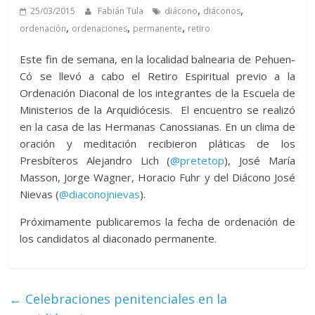
,
,
25/03/2015
Fabián Tula
diácono
diáconos
,
,
,
ordenación
ordenaciones
permanente
retiro
Este fin de semana, en la localidad balnearia de Pehuen-
Có se llevó a cabo el Retiro Espiritual previo a la
Ordenación Diaconal de los integrantes de la Escuela de
Ministerios de la Arquidiócesis. El encuentro se realizó
en la casa de las Hermanas Canossianas. En un clima de
oración y meditación recibieron pláticas de los
Presbíteros Alejandro Lich (
@
pretetop
), José María
Masson, Jorge Wagner, Horacio Fuhr y del Diácono José
Nievas (
@
diaconojnievas
).
Próximamente publicaremos la fecha de ordenación de
Fatal error:
Theme at
los candidatos al diaconado permanente.
https://www.arquidiocesisbb.com.ar/wp-
content/plugins/image-gallery-
reloaded/themes/classic/galleria.theme.min.js
could not load, check theme path.
←
Celebraciones penitenciales en la