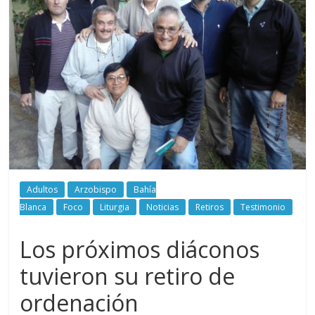
Adultos
Arzobispo
Bahía
Blanca
Foco
Liturgia
Noticias
Retiros
Testimonio
Los próximos diáconos
tuvieron su retiro de
ordenación