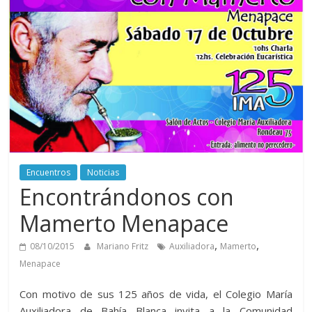
Encuentros
Noticias
Encontrándonos con
Mamerto Menapace
,
,
08/10/2015
Mariano Fritz
Auxiliadora
Mamerto
Menapace
Con motivo de sus 125 años de vida, el Colegio María
Auxiliadora de Bahía Blanca invita a la Comunidad