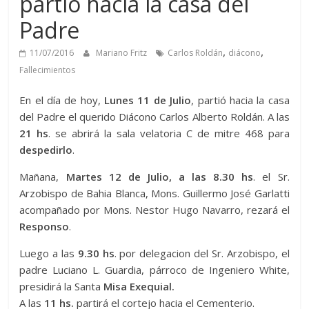
partió hacia la casa del
Padre
,
,
11/07/2016
Mariano Fritz
Carlos Roldán
diácono
Fallecimientos
En el día de hoy,
Lunes 11 de Julio
, partió hacia la casa
del Padre el querido Diácono Carlos Alberto Roldán. A las
21 hs
. se abrirá la sala velatoria C de mitre 468 para
despedirlo
.
Mañana,
Martes 12 de Julio, a las 8.30 hs
. el Sr.
Arzobispo de Bahia Blanca, Mons. Guillermo José Garlatti
acompañado por Mons. Nestor Hugo Navarro, rezará el
Responso
.
Luego a las
9.30 hs
. por delegacion del Sr. Arzobispo, el
padre Luciano L. Guardia, párroco de Ingeniero White,
presidirá la Santa
Misa Exequial.
A las
11 hs.
partirá el cortejo hacia el Cementerio.