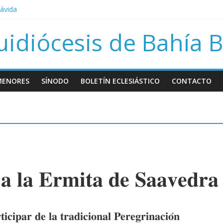
rávida
bre Papa Francisco
uidiócesis de Bahía 
sión del día del niño por nacer
MENORES
SÍNODO
BOLETÍN ECLESIÁSTICO
CONTACTO
 𝐚 𝐥𝐚 𝐄𝐫𝐦𝐢𝐭𝐚 𝐝𝐞 𝐒𝐚𝐚𝐯𝐞𝐝𝐫𝐚
𝐢𝐜𝐢𝐩𝐚𝐫 𝐝𝐞 𝐥𝐚 𝐭𝐫𝐚𝐝𝐢𝐜𝐢𝐨𝐧𝐚𝐥 𝐏𝐞𝐫𝐞𝐠𝐫𝐢𝐧𝐚𝐜𝐢𝐨́𝐧