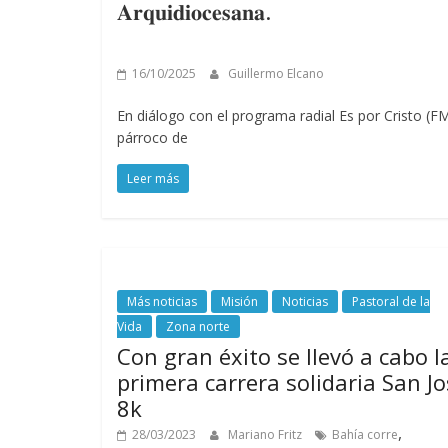
𝐀𝐫𝐪𝐮𝐢𝐝𝐢𝐨𝐜𝐞𝐬𝐚𝐧𝐚.
16/10/2025
Guillermo Elcano
En diálogo con el programa radial Es por Cristo (FM
párroco de
Leer más
Más noticias
Misión
Noticias
Pastoral de la
Vida
Zona norte
Con gran éxito se llevó a cabo l
primera carrera solidaria San J
8k
,
28/03/2023
Mariano Fritz
Bahía corre