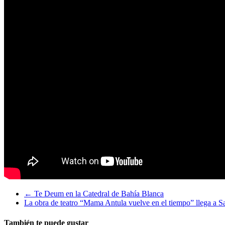
←
Te Deum en la Catedral de Bahía Blanca
La obra de teatro “Mama Antula vuelve en el tiempo” llega a 
También te puede gustar