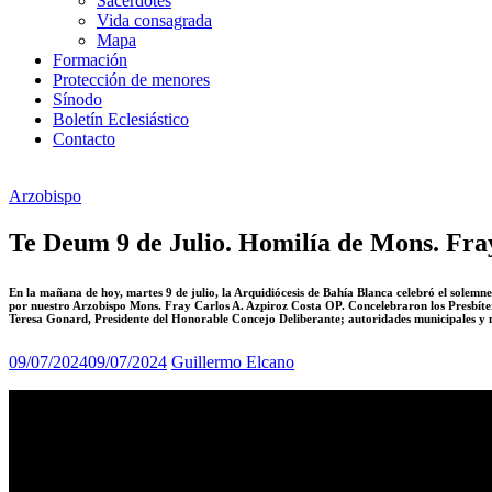
Sacerdotes
Vida consagrada
Mapa
Formación
Protección de menores
Sínodo
Boletín Eclesiástico
Contacto
Arzobispo
Te Deum 9 de Julio. Homilía de Mons. Fra
En la mañana de hoy, martes 9 de julio, la Arquidiócesis de Bahía Blanca celebró el solemn
por nuestro Arzobispo Mons. Fray Carlos A. Azpiroz Costa OP. Concelebraron los Presbítero
Teresa Gonard, Presidente del Honorable Concejo Deliberante; autoridades municipales y m
09/07/2024
09/07/2024
Guillermo Elcano