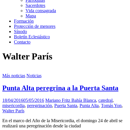
Parroquias
Sacerdotes
Vida consagrada
Mapa
Formación
Protección de menores
Sínodo
Boletín Eclesiástico
Contacto
Walter París
Más noticias
Noticias
Punta Alta peregrina a la Puerta Santa
18/04/2016
05/05/2016
Mariano Fritz
Bahía Blanca
,
catedral
,
misericordia
,
peregrinación
,
Puerta Santa
,
Punta Alta
,
Tomás Yon
,
Walter París
En el marco del Año de la Misericordia, el domingo 24 de abril se
realizará una peregrinación desde la ciudad