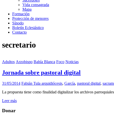
Sacerdotes
Vida consagrada
Mapa
Formación
Protección de menores
Sínodo
Boletín Eclesiástico
Contacto
secretario
Adultos
Arzobispo
Bahía Blanca
Foco
Noticias
Jornada sobre pastoral digital
31/05/2014
Fabián Tula
arquidiócesis
,
García
,
pastoral digital
,
sacram
La propuesta tiene como finalidad digitalizar los archivos parroquiales
Leer más
Donar