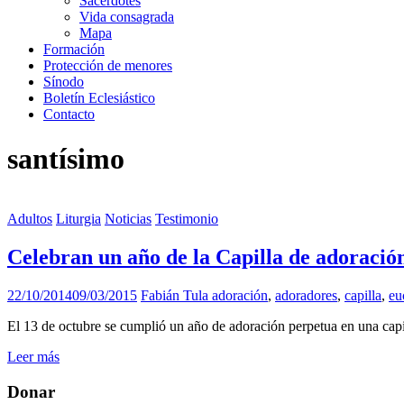
Sacerdotes
Vida consagrada
Mapa
Formación
Protección de menores
Sínodo
Boletín Eclesiástico
Contacto
santísimo
Adultos
Liturgia
Noticias
Testimonio
Celebran un año de la Capilla de adoració
22/10/2014
09/03/2015
Fabián Tula
adoración
,
adoradores
,
capilla
,
eu
El 13 de octubre se cumplió un año de adoración perpetua en una capil
Leer más
Donar