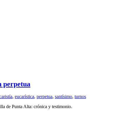
n perpetua
caristía
,
eucarística
,
perpetua
,
santísimo
,
turnos
la de Punta Alta: crónica y testimonio.