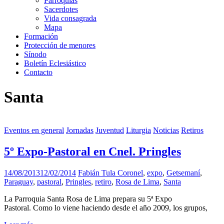
Parroquias
Sacerdotes
Vida consagrada
Mapa
Formación
Protección de menores
Sínodo
Boletín Eclesiástico
Contacto
Santa
Eventos en general
Jornadas
Juventud
Liturgia
Noticias
Retiros
5º Expo-Pastoral en Cnel. Pringles
14/08/2013
12/02/2014
Fabián Tula
Coronel
,
expo
,
Getsemaní
,
Paraguay
,
pastoral
,
Pringles
,
retiro
,
Rosa de Lima
,
Santa
La Parroquia Santa Rosa de Lima prepara su 5ª Expo
Pastoral. Como lo viene haciendo desde el año 2009, los grupos,