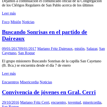
Dejamos a continuación el comunicado oficial de la Congregación
de los Clérigos Regulares de San Pablo acerca de los últimos
Leer más
Foco
Misión
Noticias
Buscando Sonrisas en el partido de
Daireaux
09/01/2017
09/01/2017
Mariano Fritz
Daireaux
,
misión
,
Salazar
,
San
Cayetano
,
San Roque
El grupo misionero Buscando Sonrisas de la capilla San Cayetano
(B. Bca.) se encuentra desde el día 7 de enero
Leer más
Encuentros
Misericordia
Noticias
Convivencia de jóvenes en Gral. Cerri
29/10/2016
Mariano Fritz
Cerri
,
encuentro
,
juventud
,
misericordia
,
San Roque