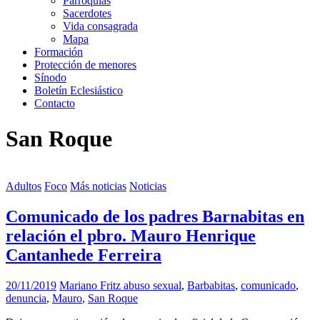
Parroquias
Sacerdotes
Vida consagrada
Mapa
Formación
Protección de menores
Sínodo
Boletín Eclesiástico
Contacto
San Roque
Adultos
Foco
Más noticias
Noticias
Comunicado de los padres Barnabitas en
relación el pbro. Mauro Henrique
Cantanhede Ferreira
20/11/2019
Mariano Fritz
abuso sexual
,
Barbabitas
,
comunicado
,
denuncia
,
Mauro
,
San Roque