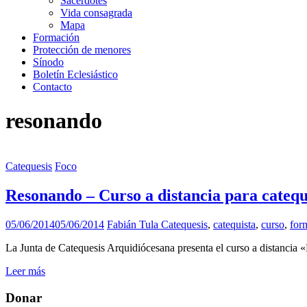
Sacerdotes
Vida consagrada
Mapa
Formación
Protección de menores
Sínodo
Boletín Eclesiástico
Contacto
resonando
Catequesis
Foco
Resonando – Curso a distancia para catequ
05/06/2014
05/06/2014
Fabián Tula
Catequesis
,
catequista
,
curso
,
for
La Junta de Catequesis Arquidiócesana presenta el curso a distancia 
Leer más
Donar