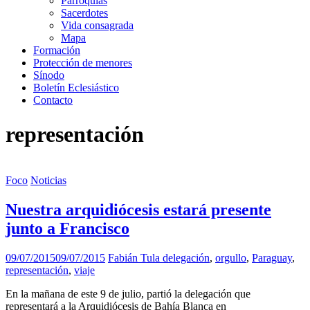
Parroquias
Sacerdotes
Vida consagrada
Mapa
Formación
Protección de menores
Sínodo
Boletín Eclesiástico
Contacto
representación
Foco
Noticias
Nuestra arquidiócesis estará presente
junto a Francisco
09/07/2015
09/07/2015
Fabián Tula
delegación
,
orgullo
,
Paraguay
,
representación
,
viaje
En la mañana de este 9 de julio, partió la delegación que
representará a la Arquidiócesis de Bahía Blanca en