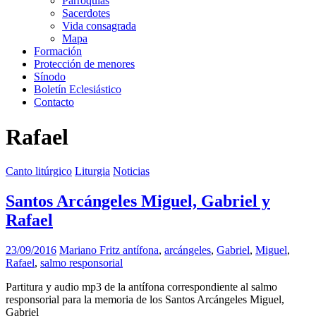
Parroquias
Sacerdotes
Vida consagrada
Mapa
Formación
Protección de menores
Sínodo
Boletín Eclesiástico
Contacto
Rafael
Canto litúrgico
Liturgia
Noticias
Santos Arcángeles Miguel, Gabriel y
Rafael
23/09/2016
Mariano Fritz
antífona
,
arcángeles
,
Gabriel
,
Miguel
,
Rafael
,
salmo responsorial
Partitura y audio mp3 de la antífona correspondiente al salmo
responsorial para la memoria de los Santos Arcángeles Miguel,
Gabriel