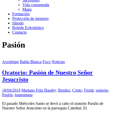
Sacerdotes
Vida consagrada
Mapa
Formación
Protección de menores
Sínodo
Boletín Eclesiástico
Contacto
Pasión
Arzobispo
Bahía Blanca
Foco
Noticias
Oratorio: Pasión de Nuestro Señor
Jesucristo
18/04/2014
Mariano Fritz
Baudry
,
Benítez
,
Cristo
,
Fioriti
,
oratorio
,
Pasión
,
tramontana
El pasado Miércoles Santo se llevó a cabo el oratorio Pasión de
Nuestro Señor Jesucristo en la parroquia Catedral. El