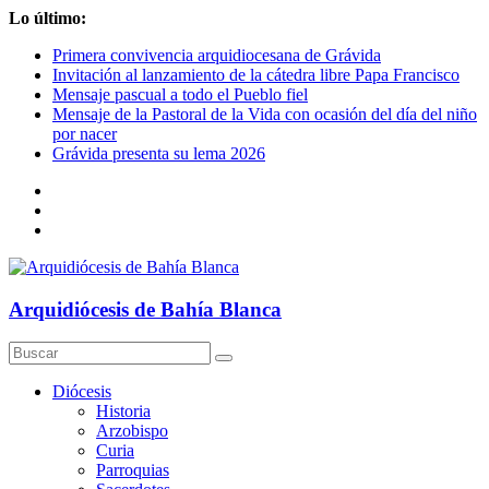
Saltar
Lo último:
al
Primera convivencia arquidiocesana de Grávida
contenido
Invitación al lanzamiento de la cátedra libre Papa Francisco
Mensaje pascual a todo el Pueblo fiel
Mensaje de la Pastoral de la Vida con ocasión del día del niño
por nacer
Grávida presenta su lema 2026
Arquidiócesis de Bahía Blanca
Diócesis
Historia
Arzobispo
Curia
Parroquias