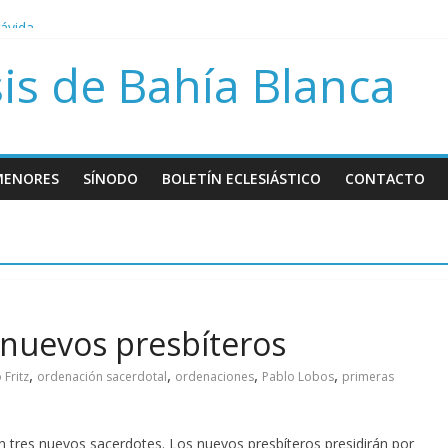
rávida
bre Papa Francisco
is de Bahía Blanca
sión del día del niño por nacer
MENORES
SÍNODO
BOLETÍN ECLESIÁSTICO
CONTACTO
 nuevos presbíteros
,
,
,
,
 Fritz
ordenación sacerdotal
ordenaciones
Pablo Lobos
primeras
on tres nuevos sacerdotes. Los nuevos presbíteros presidirán por