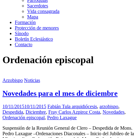
Parroquias
Sacerdotes
Vida consagrada
Mapa
Formación
Protección de menores
Sínodo
Boletín Eclesiástico
Contacto
Ordenación episcopal
Arzobispo
Noticias
Novedades para el mes de diciembre
10/11/2015
10/11/2015
Fabián Tula
arquidiócesis
,
arzobispo
,
Despedida
,
Diciembre
,
Fray Carlos Azpiroz Costa
,
Novedades
,
Ordenación episcopal
,
Pedro Laxague
Suspensión de la Reunión General de Clero – Despedida de Mons.
Pedro Laxague –Ordenaciones Diaconales – Inicio del Jubileo de la