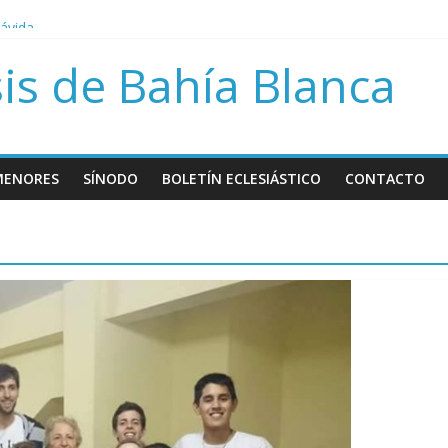
rávida
bre Papa Francisco
is de Bahía Blanca
sión del día del niño por nacer
MENORES
SÍNODO
BOLETÍN ECLESIÁSTICO
CONTACTO