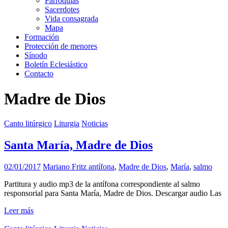
Parroquias
Sacerdotes
Vida consagrada
Mapa
Formación
Protección de menores
Sínodo
Boletín Eclesiástico
Contacto
Madre de Dios
Canto litúrgico
Liturgia
Noticias
Santa María, Madre de Dios
02/01/2017
Mariano Fritz
antífona
,
Madre de Dios
,
María
,
salmo
Partitura y audio mp3 de la antífona correspondiente al salmo
responsorial para Santa María, Madre de Dios. Descargar audio Las
Leer más