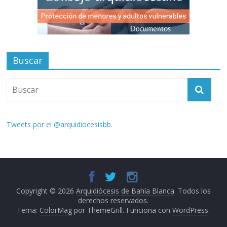
Buscar
Tweets por el @arquidiocesisbb.
Copyright © 2026
Arquidiócesis de Bahía Blanca
. Todos los
derechos reservados.
Tema:
ColorMag
por ThemeGrill. Funciona con
WordPress
.