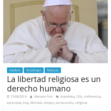
Adultos
Arzobispo
Noticias
La libertad religiosa es un
derecho humano
,
,
,
13/08/2014
Mariano Fritz
Asamblea
CEA
conferencia
,
,
,
,
,
episcopal
Iraq
libertad
obispo
persecución
religiosa