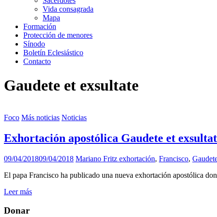
Sacerdotes
Vida consagrada
Mapa
Formación
Protección de menores
Sínodo
Boletín Eclesiástico
Contacto
Gaudete et exsultate
Foco
Más noticias
Noticias
Exhortación apostólica Gaudete et exsulta
09/04/2018
09/04/2018
Mariano Fritz
exhortación
,
Francisco
,
Gaudete 
El papa Francisco ha publicado una nueva exhortación apostólica don
Leer más
Donar