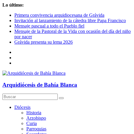
Saltar
Lo último:
al
Primera convivencia arquidiocesana de Grávida
contenido
Invitación al lanzamiento de la cátedra libre Papa Francisco
Mensaje pascual a todo el Pueblo fiel
Mensaje de la Pastoral de la Vida con ocasión del día del niño
por nacer
Grávida presenta su lema 2026
Arquidiócesis de Bahía Blanca
Diócesis
Historia
Arzobispo
Curia
Parroquias