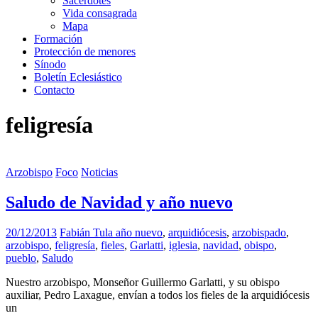
Sacerdotes
Vida consagrada
Mapa
Formación
Protección de menores
Sínodo
Boletín Eclesiástico
Contacto
feligresía
Arzobispo
Foco
Noticias
Saludo de Navidad y año nuevo
20/12/2013
Fabián Tula
año nuevo
,
arquidiócesis
,
arzobispado
,
arzobispo
,
feligresía
,
fieles
,
Garlatti
,
iglesia
,
navidad
,
obispo
,
pueblo
,
Saludo
Nuestro arzobispo, Monseñor Guillermo Garlatti, y su obispo
auxiliar, Pedro Laxague, envían a todos los fieles de la arquidiócesis
un