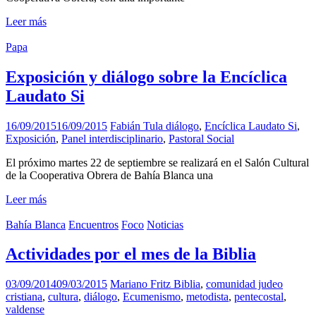
Leer más
Papa
Exposición y diálogo sobre la Encíclica
Laudato Si
16/09/2015
16/09/2015
Fabián Tula
diálogo
,
Encíclica Laudato Si
,
Exposición
,
Panel interdisciplinario
,
Pastoral Social
El próximo martes 22 de septiembre se realizará en el Salón Cultural
de la Cooperativa Obrera de Bahía Blanca una
Leer más
Bahía Blanca
Encuentros
Foco
Noticias
Actividades por el mes de la Biblia
03/09/2014
09/03/2015
Mariano Fritz
Biblia
,
comunidad judeo
cristiana
,
cultura
,
diálogo
,
Ecumenismo
,
metodista
,
pentecostal
,
valdense