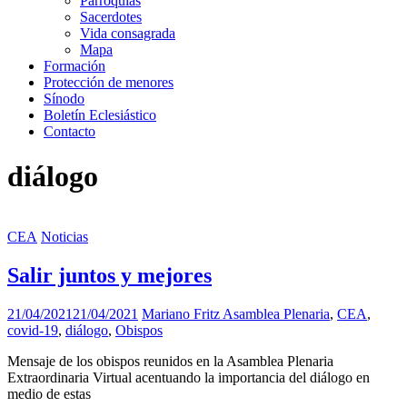
Parroquias
Sacerdotes
Vida consagrada
Mapa
Formación
Protección de menores
Sínodo
Boletín Eclesiástico
Contacto
diálogo
CEA
Noticias
Salir juntos y mejores
21/04/2021
21/04/2021
Mariano Fritz
Asamblea Plenaria
,
CEA
,
covid-19
,
diálogo
,
Obispos
Mensaje de los obispos reunidos en la Asamblea Plenaria
Extraordinaria Virtual acentuando la importancia del diálogo en
medio de estas