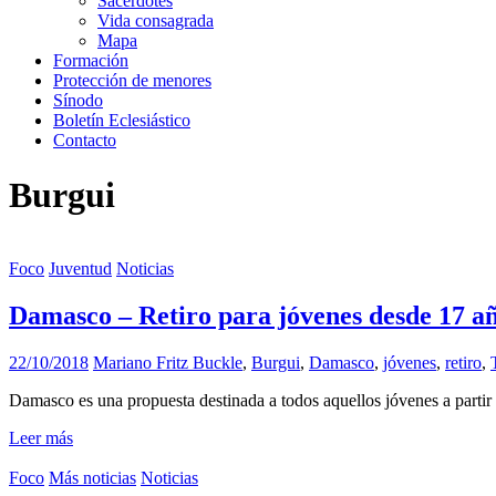
Sacerdotes
Vida consagrada
Mapa
Formación
Protección de menores
Sínodo
Boletín Eclesiástico
Contacto
Burgui
Foco
Juventud
Noticias
Damasco – Retiro para jóvenes desde 17 a
22/10/2018
Mariano Fritz
Buckle
,
Burgui
,
Damasco
,
jóvenes
,
retiro
,
Damasco es una propuesta destinada a todos aquellos jóvenes a partir
Leer más
Foco
Más noticias
Noticias