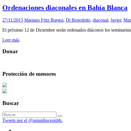
Ordenaciones diaconales en Bahía Blanca
27/11/2015
Mariano Fritz
Burgui
,
Di Benedetto
,
diaconal
,
Javier
,
Mat
El próximo 12 de Diciembre serán ordenados diáconos los seminarista
Leer más
Donar
Protección de menores
Buscar
Tweets por el @arquidiocesisbb.