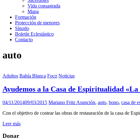
Sacerdotes
Vida consagrada
Mapa
Formación
Protección de menores
Sínodo
Boletín Eclesiástico
Contacto
auto
Adultos
Bahía Blanca
Foco
Noticias
Ayudemos a la Casa de Espiritualidad «La
04/11/2014
09/03/2015
Mariano Fritz
Asunción
,
auto
,
bono
,
casa de e
Con el objetivo de costear las obras de restauración de la casa de Esp
Leer más
Donar