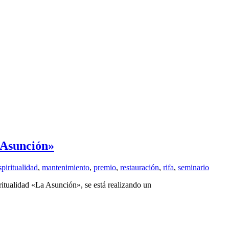
 Asunción»
spiritualidad
,
mantenimiento
,
premio
,
restauración
,
rifa
,
seminario
iritualidad «La Asunción», se está realizando un